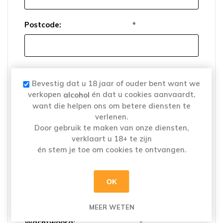
Postcode:
*
Plaats:
*
Bevestig dat u 18 jaar of ouder bent want we
verkopen
én dat u cookies aanvaardt,
alcohol
want die helpen ons om betere diensten te
verlenen.
Land:
*
Door gebruik te maken van onze diensten,
verklaart u 18+ te zijn
én stem je toe om cookies te ontvangen.
OK
Uw wachtwoord
MEER WETEN
Wachtwoord:
*