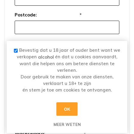
Postcode:
*
Plaats:
*
Bevestig dat u 18 jaar of ouder bent want we
verkopen
én dat u cookies aanvaardt,
alcohol
want die helpen ons om betere diensten te
verlenen.
Land:
*
Door gebruik te maken van onze diensten,
verklaart u 18+ te zijn
én stem je toe om cookies te ontvangen.
OK
Uw wachtwoord
MEER WETEN
Wachtwoord:
*