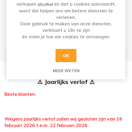
verkopen
én dat u cookies aanvaardt,
alcohol
✔
Uw bestelling staat 3u later voor u klaar!
(*)
want die helpen ons om betere diensten te
verlenen.
✔
Ontvang
korting
als u voor afhalen kiest!
Door gebruik te maken van onze diensten,
verklaart u 18+ te zijn
(*) Bestellingen op zondag en maandag
én stem je toe om cookies te ontvangen.
= dinsdag afhalen
OK
MEER WETEN
⚠️ Jaarlijks verlof ⚠️
Beste klanten,
Wegens jaarlijks verlof zullen wij gesloten zijn van 16
februari 2026 t.e.m. 22 februari 2026.