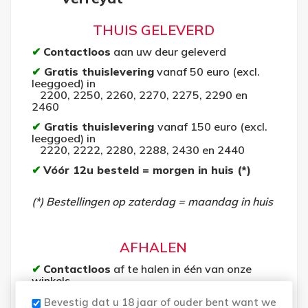
THUIS GELEVERD
✔
Contactloos
aan uw deur geleverd
✔
Gratis thuislevering
vanaf 50 euro (excl.
leeggoed) in
2200, 2250, 2260, 2270, 2275, 2290 en
2460
✔
Gratis thuislevering
vanaf 150 euro (excl.
leeggoed) in
2220, 2222, 2280, 2288, 2430 en 2440
✔
Vóór 12u besteld = morgen in huis
(*)
(*) Bestellingen op zaterdag = maandag in huis
(*)
AFHALEN
✔
Contactloos
af te halen in één van onze
winkels
✔
Wij bieden u een
gratis
afhaaldienst
Bevestig dat u 18 jaar of ouder bent want we