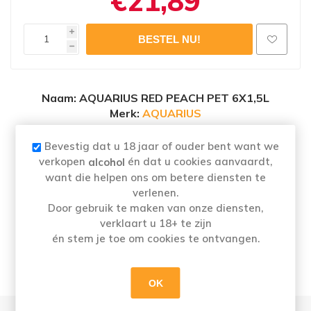
€21,89
i
h
Naam
: AQUARIUS RED PEACH PET 6X1,5L
Merk:
AQUARIUS
Categorie: Sportdranken
Alcoholpercentage
: 0,0%
Bevestig dat u 18 jaar of ouder bent want we
verkopen
én dat u cookies aanvaardt,
alcohol
want die helpen ons om betere diensten te
verlenen.
Aquarius Red Peach hydrateert je lichaam en
Door gebruik te maken van onze diensten,
verklaart u 18+ te zijn
smaakt lekker fris. Een verkwikkende
én stem je toe om cookies te ontvangen.
dorstlesser met vitamine B6 en perziksmaak.
Keep moving!
OK