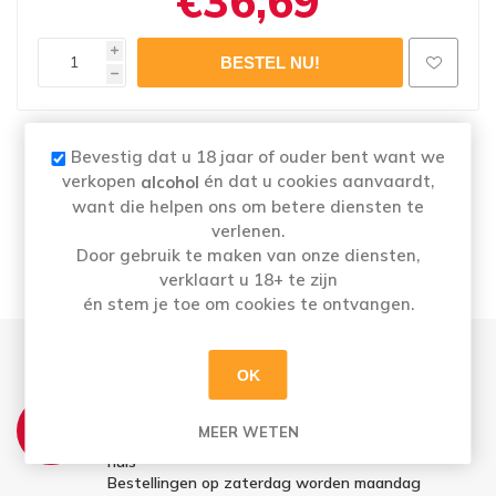
€36,69
i
h
Naam
: CUBICAL PREMIUM GIN 40° 70 CL
Bevestig dat u 18 jaar of ouder bent want we
Merk:
BOTANIC
verkopen
én dat u cookies aanvaardt,
alcohol
Categorie: Gin
want die helpen ons om betere diensten te
Alcoholpercentage
: 40%
verlenen.
Door gebruik te maken van onze diensten,
verklaart u 18+ te zijn
én stem je toe om cookies te ontvangen.
OK
THUISLEVERING:
MEER WETEN
Zo t.e.m. Vrij: Vóór 12u besteld = morgen in
huis
Bestellingen op zaterdag worden maandag