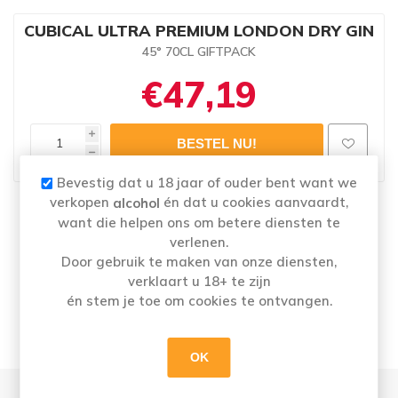
CUBICAL ULTRA PREMIUM LONDON DRY GIN
45° 70CL GIFTPACK
€47,19
i
h
Bevestig dat u 18 jaar of ouder bent want we
verkopen
én dat u cookies aanvaardt,
alcohol
Naam
: CUBICAL ULTRA PREMIUM LONDON DRY GIN
want die helpen ons om betere diensten te
45° 70CL GIFTPACK
verlenen.
Merk:
BOTANIC
Door gebruik te maken van onze diensten,
Categorie: Gin
verklaart u 18+ te zijn
Alcoholpercentage
: 45%
én stem je toe om cookies te ontvangen.
OK