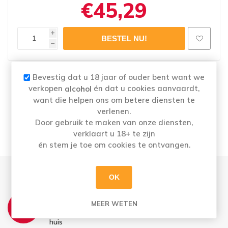
€45,29
i
h
Bevestig dat u 18 jaar of ouder bent want we
Naam
: BROEDER JACOB BRUIN 24X33CL
verkopen
én dat u cookies aanvaardt,
alcohol
Merk:
BROEDER JACOB
want die helpen ons om betere diensten te
Categorie: Bruine bieren
verlenen.
Alcoholpercentage
: 7,5%
Door gebruik te maken van onze diensten,
verklaart u 18+ te zijn
én stem je toe om cookies te ontvangen.
OK
THUISLEVERING:
MEER WETEN
Zo t.e.m. Vrij: Vóór 12u besteld = morgen in
huis