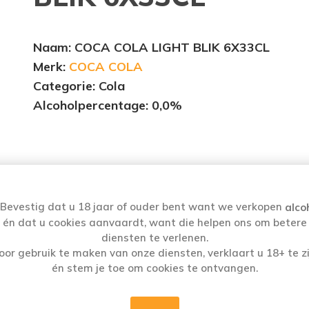
Naam
: COCA COLA LIGHT BLIK 6X33CL
Merk:
COCA COLA
Categorie: Cola
Alcoholpercentage
: 0,0%
Coca-Cola light taste herken je aan zijn unieke
smaak. De ultieme verfrissing zonder suiker en
Bevestig dat u 18 jaar of ouder bent want we verkopen
alco
zonder calorieën. Drink of serveer Coca Cola lig
én dat u cookies aanvaardt, want die helpen ons om betere
taste ijskoud, want zo is hij het lekkerst.
diensten te verlenen.
oor gebruik te maken van onze diensten, verklaart u 18+ te zi
én stem je toe om cookies te ontvangen.