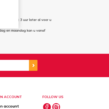
elling staat 3 uur later al voor u
ndag en maandag kan u vanaf
JN ACCOUNT
FOLLOW US
jn account