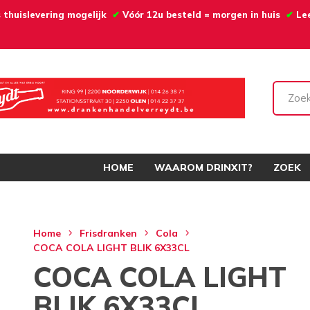
 thuislevering mogelijk
✔
Vóór 12u besteld = morgen in huis
✔
Le
HOME
WAAROM DRINXIT?
ZOEK
Home
Frisdranken
Cola
COCA COLA LIGHT BLIK 6X33CL
COCA COLA LIGHT
BLIK 6X33CL