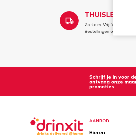
THUISLEVERIN
Zo t.e.m. Vrij: Vóór 12u b
Bestellingen op zaterda
Schrijf je in voor 
ontvang onze maan
promoties
AANBOD
Bieren