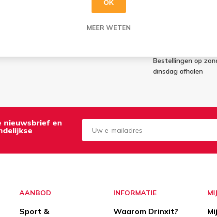
OK
G:
AFHALEN:
MEER WETEN
esteld = morgen in huis
Di t.e.m. Za: Uw best
g worden maandag geleverd
klaar
Bestellingen op zo
dinsdag afhalen
de nieuwsbrief en
delijkse
Aanmelden
Opzeggen
AANBOD
INFORMATIE
MI
Sport &
Waarom Drinxit?
Mi