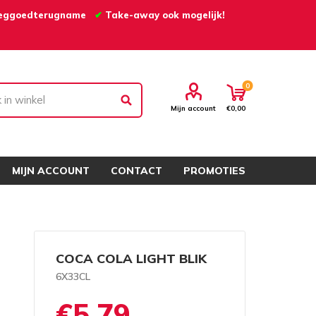
eggoedterugname
✔
Take-away ook mogelijk!
0
Mijn account
€0,00
MIJN ACCOUNT
CONTACT
PROMOTIES
COCA COLA LIGHT BLIK
6X33CL
€5,79