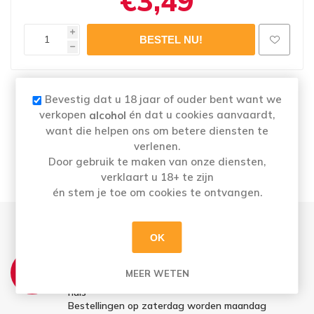
€3,49
i
h
Naam
: CRAC-A-NUT COCKTAIL 200 G
Bevestig dat u 18 jaar of ouder bent want we
Merk:
CRAC-A-NUT
verkopen
én dat u cookies aanvaardt,
alcohol
Categorie: Snacks
want die helpen ons om betere diensten te
Alcoholpercentage
: 0%
verlenen.
Door gebruik te maken van onze diensten,
verklaart u 18+ te zijn
én stem je toe om cookies te ontvangen.
OK
THUISLEVERING:
MEER WETEN
Zo t.e.m. Vrij: Vóór 12u besteld = morgen in
huis
Bestellingen op zaterdag worden maandag