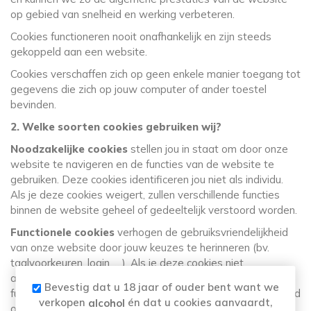
op gebied van snelheid en werking verbeteren.
Cookies functioneren nooit onafhankelijk en zijn steeds
gekoppeld aan een website.
Cookies verschaffen zich op geen enkele manier toegang tot
gegevens die zich op jouw computer of ander toestel
bevinden.
2. Welke soorten cookies gebruiken wij?
Noodzakelijke cookies
stellen jou in staat om door onze
website te navigeren en de functies van de website te
gebruiken. Deze cookies identificeren jou niet als individu.
Als je deze cookies weigert, zullen verschillende functies
binnen de website geheel of gedeeltelijk verstoord worden.
Functionele cookies
verhogen de gebruiksvriendelijkheid
van onze website door jouw keuzes te herinneren (bv.
taalvoorkeuren, login, …). Als je deze cookies niet
accepteert, kan dit van invloed zijn op de prestaties en
Bevestig dat u 18 jaar of ouder bent want we
functionaliteit van de website en kan het toegang tot inhoud
verkopen
én dat u cookies aanvaardt,
alcohol
op de website beperken.