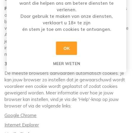
want die helpen ons om betere diensten te
Prestatie- en analytische cookies
verzamelen gegevens
verlenen.
over het gebruik van een website zoals het aantal
Door gebruik te maken van onze diensten,
bezoekers, de tijd die bezoekers doorbrengen op een
verklaart u 18+ te zijn
webpagina en foutmeldingen. Wij gebruiken hiervoor Google
én stem je toe om cookies te ontvangen.
Analytics (Hoe Google gegevens verzamelt kan
je
hier
vinden). Deze cookies identificeren jou niet als
individu, maar helpen ons om de website performanter te
OK
maken en jouw surfervaring te verbeteren.
3. Hoe kan je jouw cookies beheren?
MEER WETEN
De meeste browsers aanvaarden automatisch cookies. Je
kan jouw browser zo instellen dat je gewaarschuwd wordt
vooraleer een cookie wordt geplaatst of zodat cookies
geweigerd worden. Meer informatie over hoe je jouw
browser kan instellen, vind je via de 'Help'-knop op jouw
browser of via de volgende links:
Google Chrome
Internet Explorer