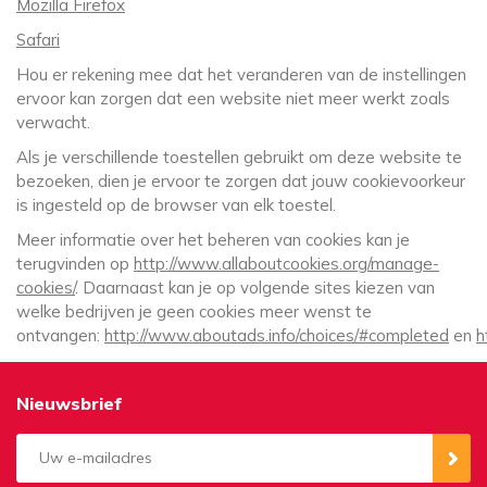
Mozilla Firefox
Safari
Hou er rekening mee dat het veranderen van de instellingen
ervoor kan zorgen dat een website niet meer werkt zoals
verwacht.
Als je verschillende toestellen gebruikt om deze website te
bezoeken, dien je ervoor te zorgen dat jouw cookievoorkeur
is ingesteld op de browser van elk toestel.
Meer informatie over het beheren van cookies kan je
terugvinden op
http://www.allaboutcookies.org/manage-
cookies/
. Daarnaast kan je op volgende sites kiezen van
welke bedrijven je geen cookies meer wenst te
ontvangen:
http://www.aboutads.info/choices/#completed
en
h
Nieuwsbrief