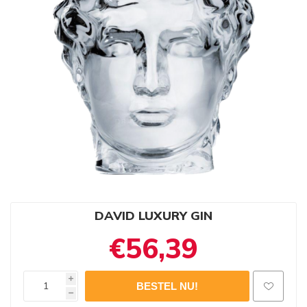
DAVID LUXURY GIN
€56,39
i
h