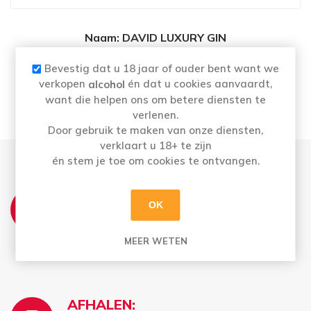
Naam
: DAVID LUXURY GIN
Merk:
DAVID
Categorie: Gin
Bevestig dat u 18 jaar of ouder bent want we
Alcoholpercentage
: 40%
verkopen
én dat u cookies aanvaardt,
alcohol
want die helpen ons om betere diensten te
verlenen.
Door gebruik te maken van onze diensten,
verklaart u 18+ te zijn
én stem je toe om cookies te ontvangen.
THUISLEVERING:
OK
Zo t.e.m. Vrij: Vóór 12u besteld = morgen in
huis
MEER WETEN
Bestellingen op zaterdag worden maandag
geleverd
AFHALEN: