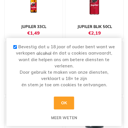
JUPILER 33CL
JUPILER BLIK 50CL
€1,49
€2,19
Bevestig dat u 18 jaar of ouder bent want we
verkopen
én dat u cookies aanvaardt,
alcohol
want die helpen ons om betere diensten te
verlenen.
Door gebruik te maken van onze diensten,
verklaart u 18+ te zijn
JUPILER BLIK 8X50CL
JUPILER BLUE 24X25CL
én stem je toe om cookies te ontvangen.
€13,99
€19,49
OK
MEER WETEN