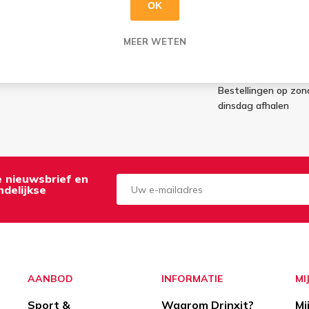
OK
G:
AFHALEN:
MEER WETEN
esteld = morgen in huis
Di t.e.m. Za: Uw best
g worden maandag geleverd
klaar
Bestellingen op zo
dinsdag afhalen
de nieuwsbrief en
delijkse
Aanmelden
Opzeggen
AANBOD
INFORMATIE
MI
Sport &
Waarom Drinxit?
Mi