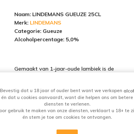
Naam
: LINDEMANS GUEUZE 25CL
Merk:
LINDEMANS
Categorie: Gueuze
Alcoholpercentage
: 5,0%
Gemaakt van 1-jaar-oude lambiek is de
Lindemans Geuze een gefilterde gueuze met e
aangenaam zoete aanzet en een frisse,
Bevestig dat u 18 jaar of ouder bent want we verkopen
alco
lichtzurige afdronk. Lichte toetsen van sherry,
én dat u cookies aanvaardt, want die helpen ons om betere
met toetsen van champagne en rabarber.
diensten te verlenen.
oor gebruik te maken van onze diensten, verklaart u 18+ te zi
én stem je toe om cookies te ontvangen.