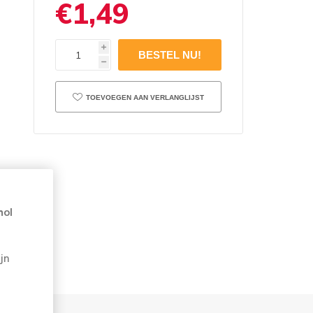
€1,49
i
h
TOEVOEGEN AAN VERLANGLIJST
en
hol
jn