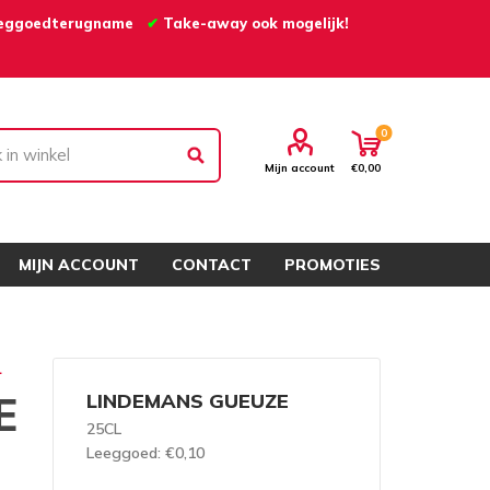
eggoedterugname
✔
Take-away ook mogelijk!
0
Mijn account
€0,00
MIJN ACCOUNT
CONTACT
PROMOTIES
L
E
LINDEMANS GUEUZE
25CL
Leeggoed
: €0,10