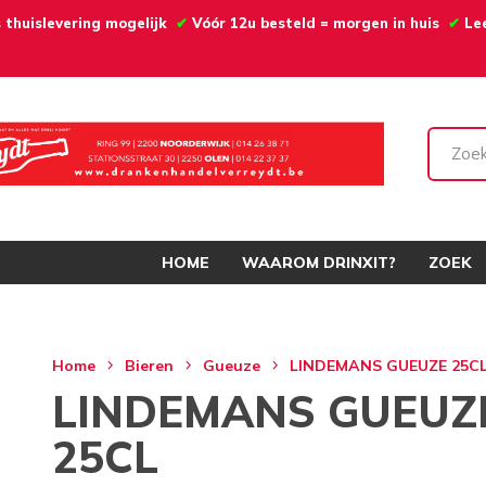
 thuislevering mogelijk
✔
Vóór 12u besteld = morgen in huis
✔
Le
HOME
WAAROM DRINXIT?
ZOEK
Home
Bieren
Gueuze
LINDEMANS GUEUZE 25C
LINDEMANS GUEUZ
25CL