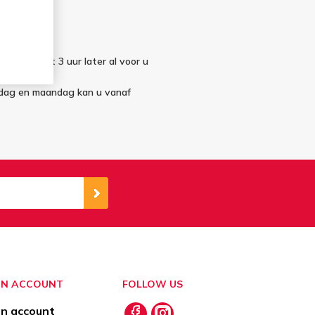
elling staat 3 uur later al voor u
ndag en maandag kan u vanaf
JN ACCOUNT
FOLLOW US
jn account