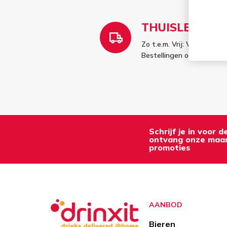
THUISLEVERIN
Zo t.e.m. Vrij: Vóór 12u b
Bestellingen op zaterda
Schrijf je in voor 
ontvang onze maan
promoties
AANBOD
Bieren