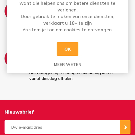
want die helpen ons om betere diensten te
THUISLEVERING:
verlenen.
Zo t.e.m. Vrij: Vóór 12u besteld = morgen in
Door gebruik te maken van onze diensten,
huis
verklaart u 18+ te zijn
Bestellingen op zaterdag worden maandag
én stem je toe om cookies te ontvangen.
geleverd
OK
AFHALEN:
Di t.e.m. Za: Uw bestelling staat 3 uur later al
MEER WETEN
voor u klaar
Bestellingen op zondag en maandag kan u
vanaf dinsdag afhalen
Nieuwsbrief