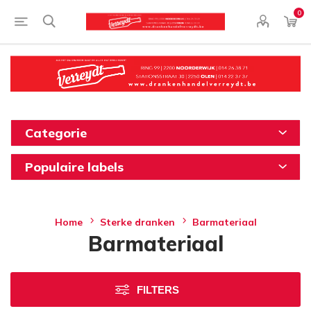
0
Categorie
Populaire labels
Home
Sterke dranken
Barmateriaal
Barmateriaal
FILTERS