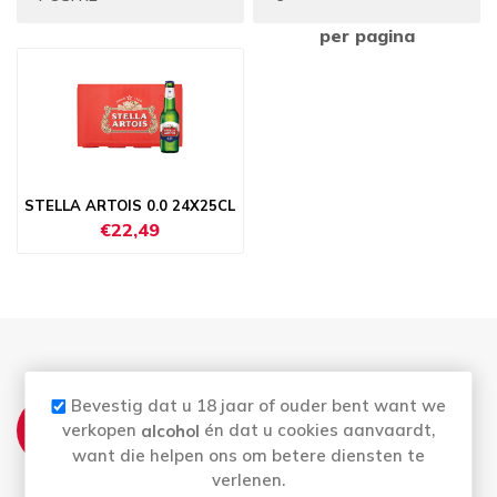
per pagina
STELLA ARTOIS 0.0 24X25CL
€22,49
THUISLEVERING:
Bevestig dat u 18 jaar of ouder bent want we
verkopen
én dat u cookies aanvaardt,
alcohol
Zo t.e.m. Vrij: Vóór 12u besteld = morgen in
want die helpen ons om betere diensten te
huis
verlenen.
Bestellingen op zaterdag worden maandag