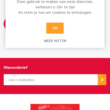
Door gebruik te maken van onze diensten,
geleverd
verklaart u 18+ te zijn
én stem je toe om cookies te ontvangen.
AFHALEN:
Di t.e.m. Za: Uw bestelling staat 3 uur later al
OK
voor u klaar
Bestellingen op zondag en maandag kan u
vanaf dinsdag afhalen
MEER WETEN
Nieuwsbrief
Aanmelden
Opzeggen