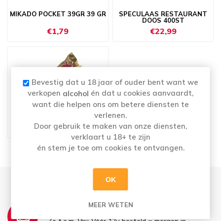
MIKADO POCKET 39GR 39 GR
SPECULAAS RESTAURANT
DOOS 400ST
€1,79
€22,99
Bevestig dat u 18 jaar of ouder bent want we
verkopen
én dat u cookies aanvaardt,
alcohol
want die helpen ons om betere diensten te
verlenen.
TWIX STUK 50 G
Door gebruik te maken van onze diensten,
€1,19
verklaart u 18+ te zijn
én stem je toe om cookies te ontvangen.
OK
THUISLEVERING:
MEER WETEN