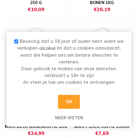
250 G
BONEN 1KG
€10,09
€26,19
Bevestig dat u 18 jaar of ouder bent want we
verkopen
én dat u cookies aanvaardt,
alcohol
want die helpen ons om betere diensten te
verlenen.
DOUWE EGBERTS DECAFINE
DOUWE EGBERTS DESSERT
250GR
250GR
Door gebruik te maken van onze diensten,
€7,29
€6,49
verklaart u 18+ te zijn
én stem je toe om cookies te ontvangen.
OK
MEER WETEN
MIKO DECA BONENKOFFIE 1KG
MIKO PERCO KOFFIE 250GR
€34,99
€7,69