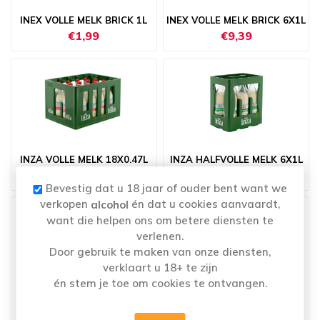
INEX VOLLE MELK BRICK 1L
INEX VOLLE MELK BRICK 6X1L
€1,99
€9,39
INZA VOLLE MELK 18X0.47L
INZA HALFVOLLE MELK 6X1L
€24,19
€12,69
Bevestig dat u 18 jaar of ouder bent want we
verkopen
én dat u cookies aanvaardt,
alcohol
want die helpen ons om betere diensten te
verlenen.
Door gebruik te maken van onze diensten,
verklaart u 18+ te zijn
én stem je toe om cookies te ontvangen.
INZA HALFVOLLE MELK
INZA MAGERE MELK 6X1L
18X0.47L