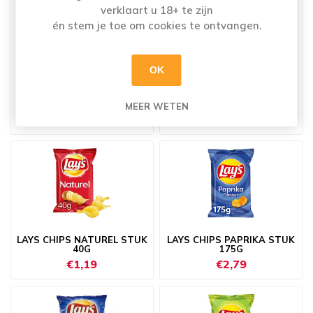
verklaart u 18+ te zijn
én stem je toe om cookies te ontvangen.
OK
LAYS BUGLES STUK 100 G
LAYS CHIPS NATUREL STUK
175G
MEER WETEN
€2,39
€2,79
LAYS CHIPS NATUREL STUK
LAYS CHIPS PAPRIKA STUK
40G
175G
€1,19
€2,79