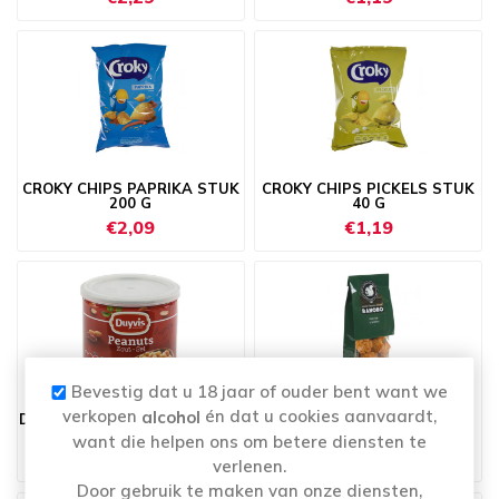
CROKY CHIPS PAPRIKA STUK
CROKY CHIPS PICKELS STUK
200 G
40 G
€2,09
€1,19
Bevestig dat u 18 jaar of ouder bent want we
verkopen
én dat u cookies aanvaardt,
alcohol
DUYVIS PEANUTS SALT STUK
HOT RICE CRACKERS 65 G
200 G
want die helpen ons om betere diensten te
€3,29
€2,79
verlenen.
Door gebruik te maken van onze diensten,