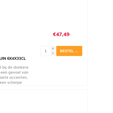
€47,49
i
h
UIN 6X4X33CL
t bij de donkere
 een gevoel van
zoete accenten,
 een scherpe
rd beklemtoont.