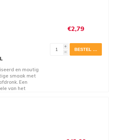
€2,79
i
h
CL
iseerd en moutig
htige smaak met
afdronk. Een
dele van het
ar ambacht. Met
nze activiteiten met
r.be