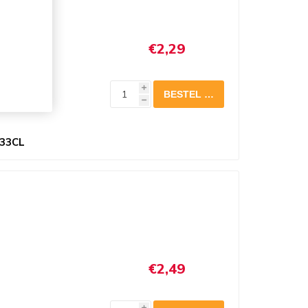
€2,29
i
h
33CL
€2,49
i