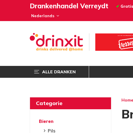
Drankenhandel Verreydt
✔
Gratis
ALLE DRANKEN
Hom
Categorie
B
Bieren
Pils