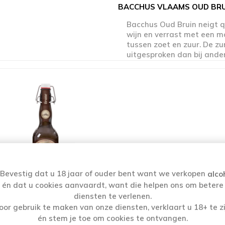
BACCHUS VLAAMS OUD BRUI
Bacchus Oud Bruin neigt 
wijn en verrast met een m
tussen zoet en zuur. De zu
uitgesproken dan bij and
roodbruine bieren, wat res
aangename afdronk. Door 
gebrande mouten valt ook 
karameltoets te smaken. E
verfrisser vol karakter en
is Bacchus Oud Bruin!
Bevestig dat u 18 jaar of ouder bent want we verkopen
alco
én dat u cookies aanvaardt, want die helpen ons om betere
BON SECOURS BRUNE 8° 3
diensten te verlenen.
oor gebruik te maken van onze diensten, verklaart u 18+ te zi
én stem je toe om cookies te ontvangen.