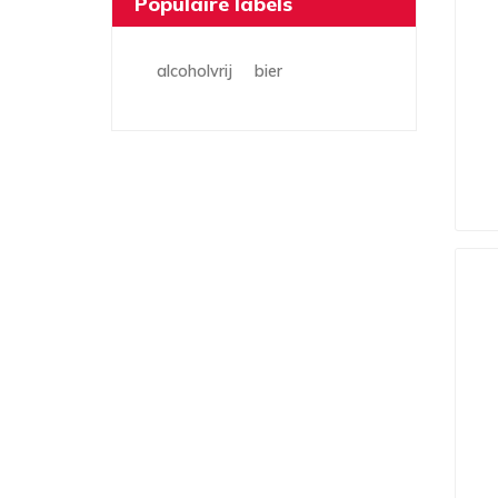
Populaire labels
alcoholvrij
bier