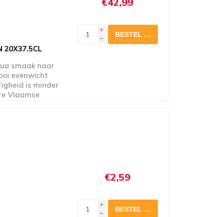
€42,99
i
h
 20X37.5CL
qua smaak naar
ooi evenwicht
righeid is minder
ere Vlaamse
ulteert in een
het gebruik van
een lichte
en pittige
 geschiedenis, dat
€2,59
i
h