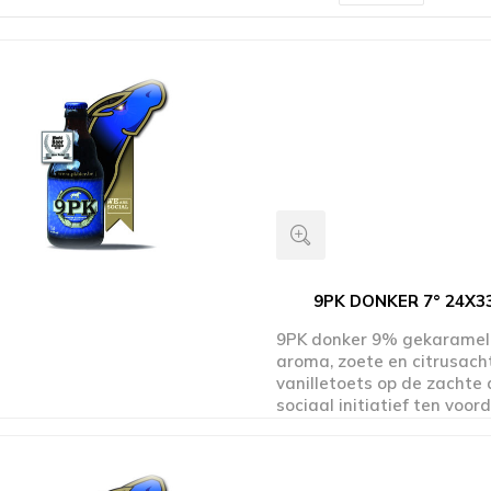
9PK DONKER 7° 24X3
9PK donker 9% gekaramel
aroma, zoete en citrusac
vanilletoets op de zachte 
sociaal initiatief ten voor
werkend trekpaard en ha
elke frisse slok steun je o
mens en paard. www.pkbie