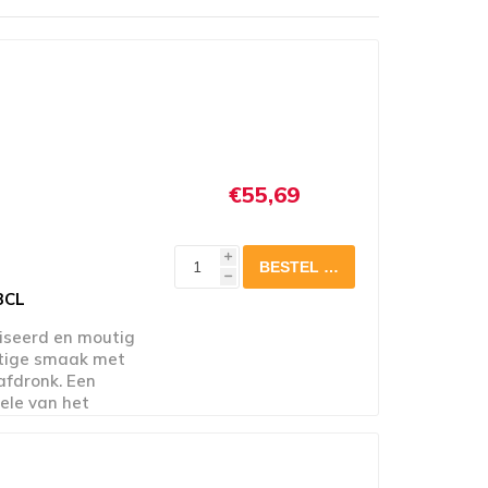
€55,69
i
h
3CL
iseerd en moutig
htige smaak met
afdronk. Een
dele van het
ar ambacht. Met
nze activiteiten met
r.be