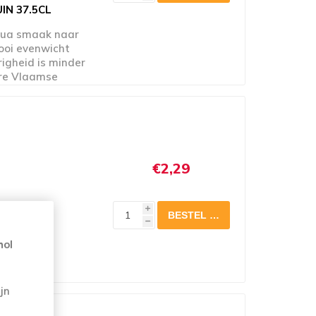
N 37.5CL
qua smaak naar
ooi evenwicht
righeid is minder
ere Vlaamse
ulteert in een
het gebruik van
een lichte
en pittige
 geschiedenis, dat
€2,29
i
h
hol
3CL FLES
jn