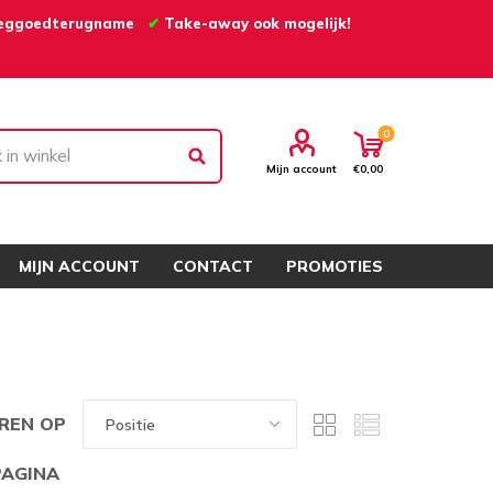
eggoedterugname
✔
Take-away ook mogelijk!
0
Mijn account
€0,00
MIJN ACCOUNT
CONTACT
PROMOTIES
REN OP
PAGINA