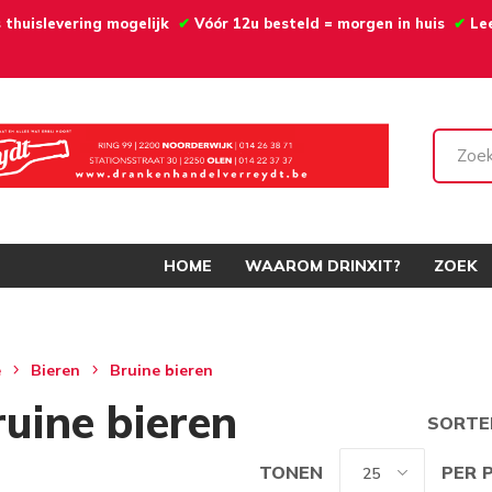
 thuislevering mogelijk
✔
Vóór 12u besteld = morgen in huis
✔
Le
HOME
WAAROM DRINXIT?
ZOEK
e
Bieren
Bruine bieren
ruine bieren
SORTE
TONEN
PER 