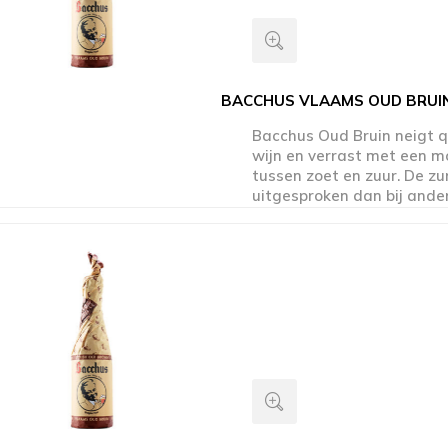
BACCHUS VLAAMS OUD BRUIN
Bacchus Oud Bruin neigt 
wijn en verrast met een m
tussen zoet en zuur. De zu
uitgesproken dan bij and
roodbruine bieren, wat res
aangename afdronk. Door 
gebrande mouten valt ook 
karameltoets te smaken. E
verfrisser vol karakter en
is Bacchus Oud Bruin!