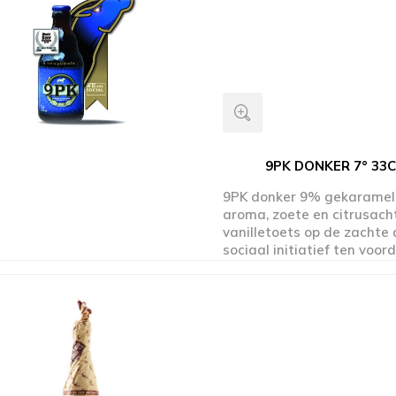
9PK DONKER 7° 33
9PK donker 9% gekaramel
aroma, zoete en citrusac
vanilletoets op de zachte 
sociaal initiatief ten voor
werkend trekpaard en ha
elke frisse slok steun je o
mens en paard. www.pkbie