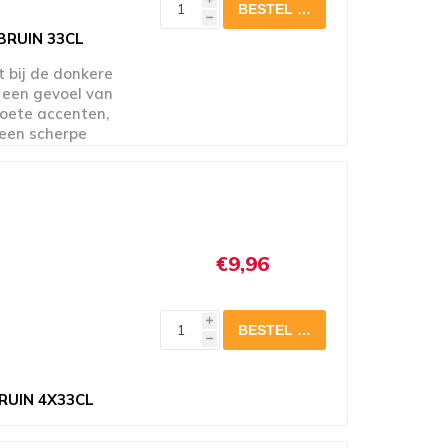
h
BRUIN 33CL
t bij de donkere
 een gevoel van
zoete accenten,
 een scherpe
rd beklemtoont.
€9,96
i
h
RUIN 4X33CL