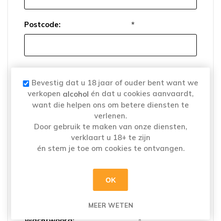
Postcode:
*
Plaats:
*
Bevestig dat u 18 jaar of ouder bent want we
verkopen
én dat u cookies aanvaardt,
alcohol
want die helpen ons om betere diensten te
verlenen.
Land:
*
Door gebruik te maken van onze diensten,
verklaart u 18+ te zijn
én stem je toe om cookies te ontvangen.
OK
Uw wachtwoord
MEER WETEN
Wachtwoord:
*